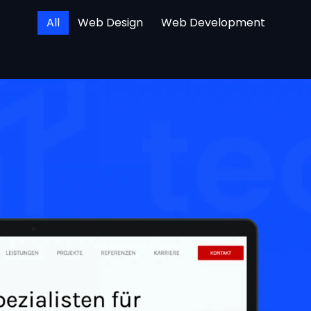
All
Web Design
Web Development