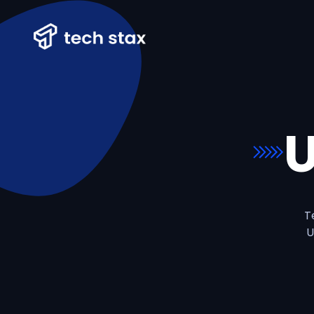
U
T
U