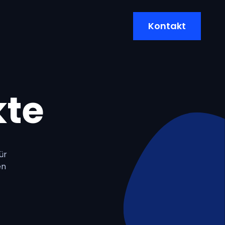
Kontakt
kte
ür
en